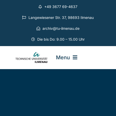
Zum
+49 3677 69-4637
Inhalt
springen
Langewiesener Str. 37, 98693 Ilmenau
archiv@tu-ilmenau.de
Die bis Do: 9.00 – 15.00 Uhr
Menu
Universitätsarchiv
Projekte
Geschichte