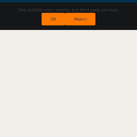
This website uses cookies and third party services.
OK
Reject
Das
verspätete
Personal- und
Vorlesungsver
zeichnis
27. Juli 2022
|
Kategorien:
Das Jahr 1992
|
Tags:
Friedhelm Noack
,
Günter Frank
,
GURU
,
Öffentlichkeitsarbeit
,
Personal- und
Vorlesungsverzeichni
,
Ralph Michael
,
Senat
,