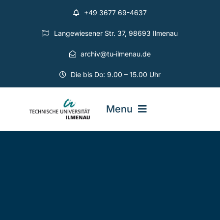
Zum
+49 3677 69-4637
Inhalt
springen
Langewiesener Str. 37, 98693 Ilmenau
archiv@tu-ilmenau.de
Die bis Do: 9.00 – 15.00 Uhr
Menu
Universitätsarchiv
Projekte
Geschichte