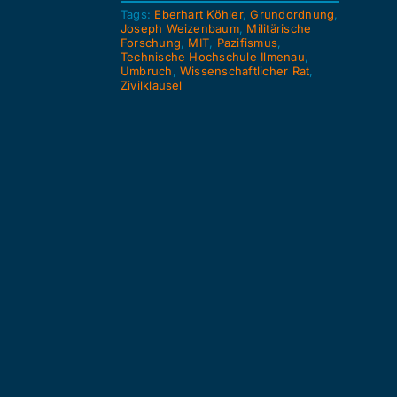
Tags:
Eberhart Köhler
,
Grundordnung
,
Joseph Weizenbaum
,
Militärische
Forschung
,
MIT
,
Pazifismus
,
Technische Hochschule Ilmenau
,
Umbruch
,
Wissenschaftlicher Rat
,
Zivilklausel